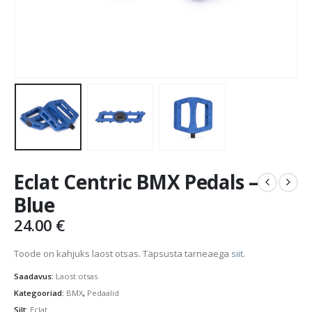
Eclat Centric BMX Pedals –
Blue
24.00
€
Toode on kahjuks laost otsas. Täpsusta tarneaega
siit
.
Saadavus:
Laost otsas
Kategooriad:
BMX
,
Pedaalid
Silt:
Eclat