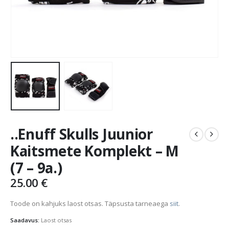
..Enuff Skulls Juunior
Kaitsmete Komplekt – M
(7 – 9a.)
25.00
€
Toode on kahjuks laost otsas. Täpsusta tarneaega
siit
.
Saadavus:
Laost otsas