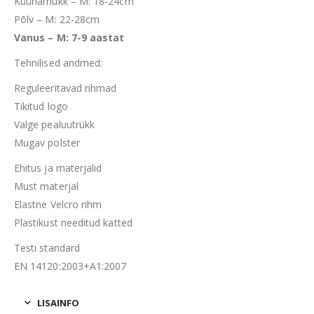
Küünarnukk – M: 18-24cm
Põlv – M: 22-28cm
Vanus – M: 7-9 aastat
Tehnilised andmed:
Reguleeritavad rihmad
Tikitud logo
Valge pealuutrükk
Mugav polster
Ehitus ja materjalid
Must materjal
Elastne Velcro rihm
Plastikust needitud katted
Testi standard
EN 14120:2003+A1:2007
LISAINFO