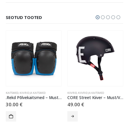
SEOTUD TOOTED
KAITSMED
,
KIIVRID JA KAITSMED
KIIVRID
,
KIIVRID JA KAITSMED
.Rekd Põlvekaitsmed – Must/Sinine ( XS-S )
CORE Street Kiiver – Must/Valge Kiri (S/M)
30.00
€
49.00
€