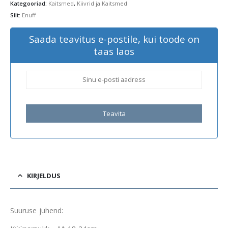
Kategooriad:
Kaitsmed
,
Kiivrid ja Kaitsmed
Silt:
Enuff
Saada teavitus e-postile, kui toode on
taas laos
Teavita
KIRJELDUS
Suuruse juhend: