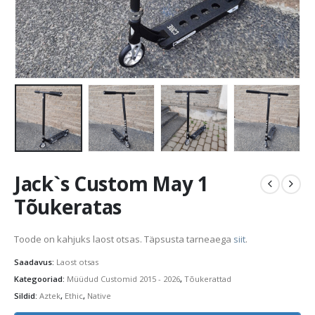
Jack`s Custom May 1
Tõukeratas
Toode on kahjuks laost otsas. Täpsusta tarneaega
siit
.
Saadavus:
Laost otsas
Kategooriad:
Müüdud Customid 2015 - 2026
,
Tõukerattad
Sildid:
Aztek
,
Ethic
,
Native