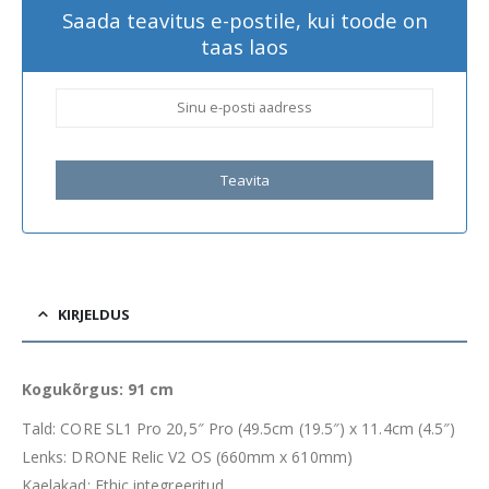
Saada teavitus e-postile, kui toode on
taas laos
Teavita
KIRJELDUS
Kogukõrgus: 91 cm
Tald: CORE SL1 Pro 20,5″ Pro (49.5cm (19.5″) x 11.4cm (4.5″)
Lenks: DRONE Relic V2 OS (660mm x 610mm)
Kaelakad: Ethic integreeritud