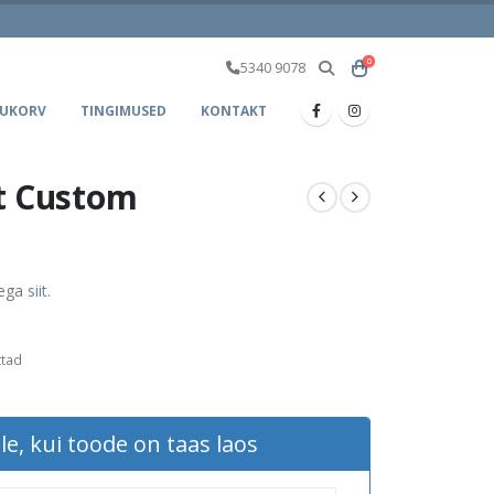
0
5340 9078
UKORV
TINGIMUSED
KONTAKT
t Custom
aega
siit
.
ttad
le, kui toode on taas laos