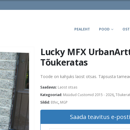
PEALEHT
POOD
OST
Lucky MFX UrbanArt
Tõukeratas
Toode on kahjuks laost otsas. Täpsusta tarne
Saadavus:
Laost otsas
Kategooriad:
Müüdud Customid 2015 - 2026
,
Tõukera
Sildid:
Ethic
,
MGP
Saada teavitus e-posti