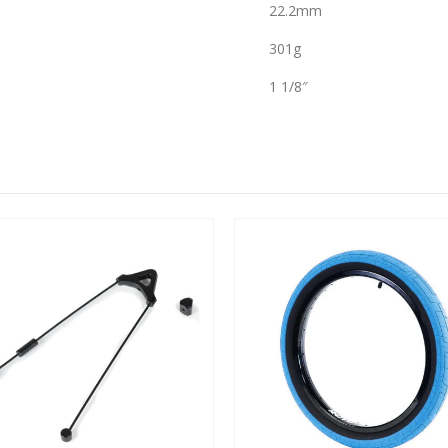
22.2mm
301g
1 1/8″