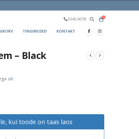
0
5340 9078
UKORV
TINGIMUSED
KONTAKT
em – Black
aega
siit
.
le, kui toode on taas laos