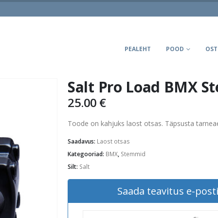
PEALEHT
POOD
OST
Salt Pro Load BMX St
25.00
€
Toode on kahjuks laost otsas. Täpsusta tarne
Saadavus:
Laost otsas
Kategooriad:
BMX
,
Stemmid
Silt:
Salt
Saada teavitus e-posti