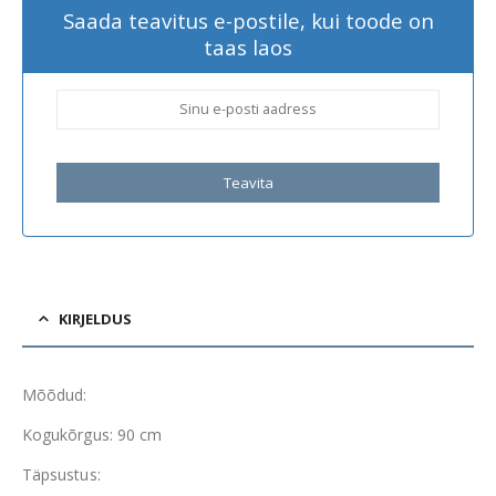
Saada teavitus e-postile, kui toode on
taas laos
Teavita
KIRJELDUS
Mõõdud:
Kogukõrgus: 90 cm
Täpsustus: