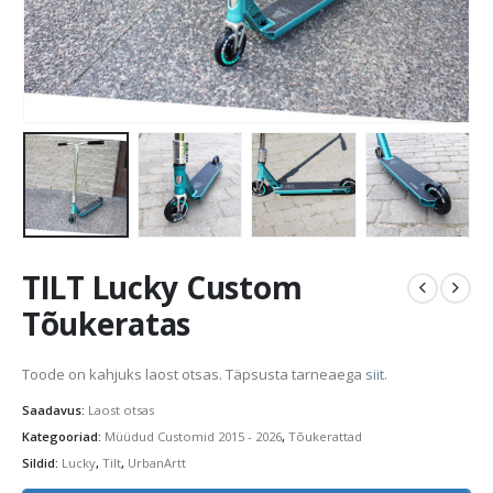
TILT Lucky Custom
Tõukeratas
Toode on kahjuks laost otsas. Täpsusta tarneaega
siit
.
Saadavus:
Laost otsas
Kategooriad:
Müüdud Customid 2015 - 2026
,
Tõukerattad
Sildid:
Lucky
,
Tilt
,
UrbanArtt