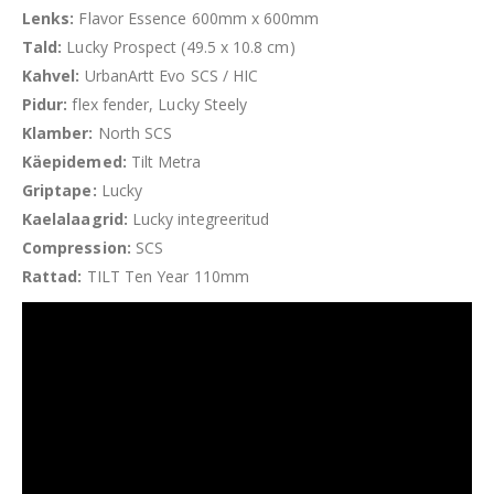
Lenks:
Flavor Essence 600mm x 600mm
Tald:
Lucky Prospect (49.5 x 10.8 cm)
Kahvel:
UrbanArtt Evo SCS / HIC
Pidur:
flex fender, Lucky Steely
Klamber:
North SCS
Käepidemed:
Tilt Metra
Griptape:
Lucky
Kaelalaagrid:
Lucky integreeritud
Compression:
SCS
Rattad:
TILT Ten Year 110mm