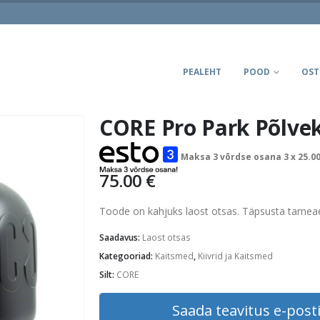
PEALEHT
POOD
OST
CORE Pro Park Põlve
Maksa 3 võrdse osana 3 x
25.0
75.00
€
Toode on kahjuks laost otsas. Täpsusta tarne
Saadavus:
Laost otsas
Kategooriad:
Kaitsmed
,
Kiivrid ja Kaitsmed
Silt:
CORE
Saada teavitus e-posti