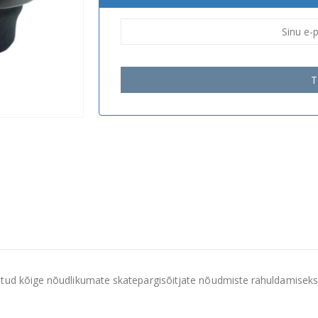
T
tud kõige nõudlikumate skatepargisõitjate nõudmiste rahuldamiseks,