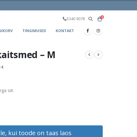
0
5340 9078
UKORV
TINGIMUSED
KONTAKT
kaitsmed – M
0
€
aega
siit
.
le, kui toode on taas laos