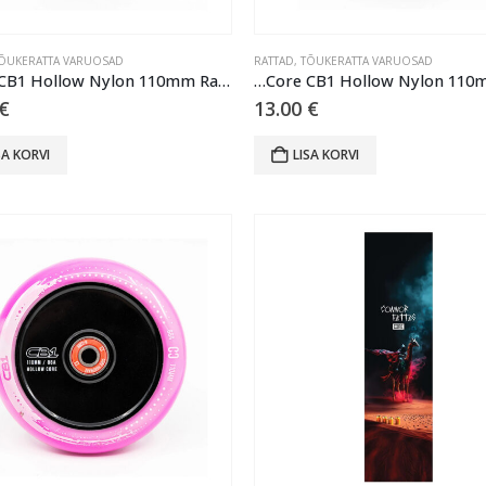
ÕUKERATTA VARUOSAD
RATTAD
,
TÕUKERATTA VARUOSAD
…Core CB1 Hollow Nylon 110mm Ratas – Black/Neochrome
€
13.00
€
SA KORVI
LISA KORVI