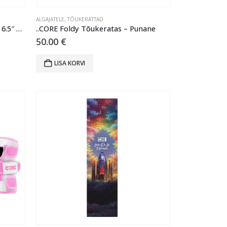
ALGAJATELE
,
TÕUKERATTAD
..Core Connor Fettes Signature 6.5″ Pro Scooter Griptape – Black
..CORE Foldy Tõukeratas – Punane
50.00
€
LISA KORVI