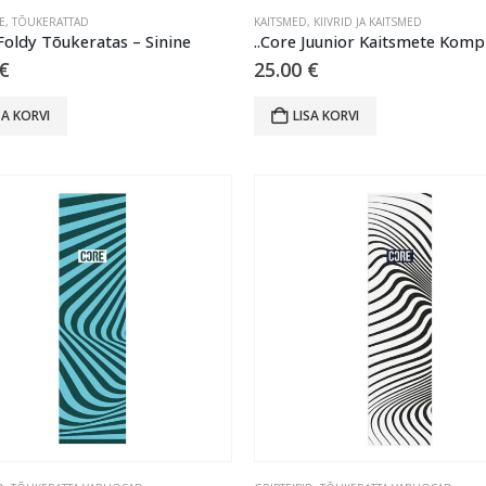
E
,
TÕUKERATTAD
KAITSMED
,
KIIVRID JA KAITSMED
Foldy Tõukeratas – Sinine
€
25.00
€
SA KORVI
LISA KORVI