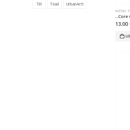
Tilt
Triad
UrbanArtt
RATTAD
,
T
13.00
LI