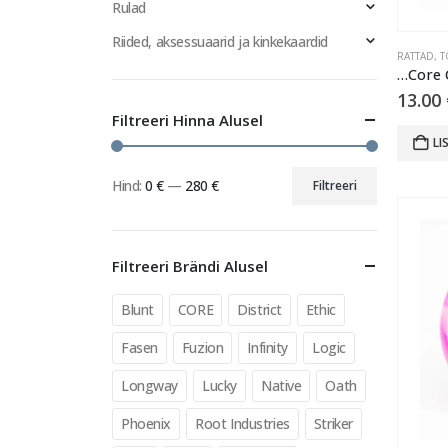
Rulad
Riided, aksessuaarid ja kinkekaardid
RATTAD
,
T
13.00
Filtreeri Hinna Alusel
LI
Hind:
0 €
—
280 €
Filtreeri
Minimaalne
Maksimaalne
hind
hind
Filtreeri Brändi Alusel
Blunt
CORE
District
Ethic
Fasen
Fuzion
Infinity
Logic
Longway
Lucky
Native
Oath
Phoenix
Root Industries
Striker