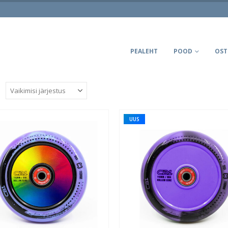
PEALEHT
POOD
OST
:
UUS