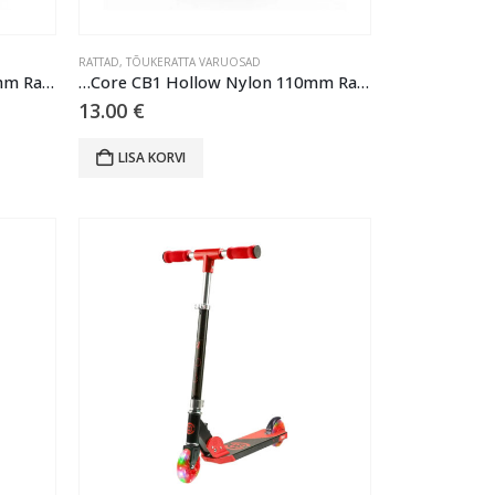
RATTAD
,
TÕUKERATTA VARUOSAD
…Core CB1 Hollow Nylon 110mm Ratas – Black/Purple
…Core CB1 Hollow Nylon 110mm Ratas – Black/Teal
13.00
€
LISA KORVI