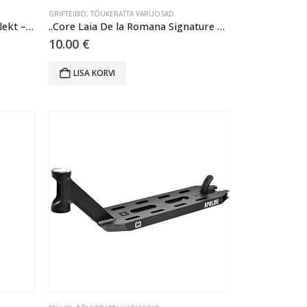
GRIPTEIBID
,
TÕUKERATTA VARUOSAD
..Core Juunior Kaitsmete Komplekt – Roosa (S) (8-12 a.)
..Core Laia De la Romana Signature Pro Scooter Griptape – Neochrome
10.00
€
LISA KORVI