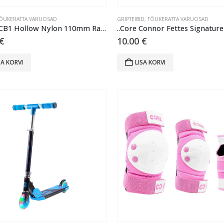
ÕUKERATTA VARUOSAD
GRIPTEIBID
,
TÕUKERATTA VARUOSAD
…Core CB1 Hollow Nylon 110mm Ratas – White/Pink/Black
€
10.00
€
SA KORVI
LISA KORVI