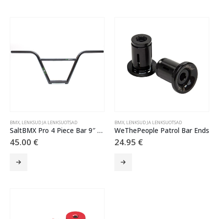
BMX
,
LENKSUD JA LENKSUOTSAD
BMX
,
LENKSUD JA LENKSUOTSAD
SaltBMX Pro 4 Piece Bar 9″ – Black
WeThePeople Patrol Bar Ends
45.00
€
24.95
€