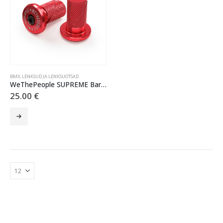
BMX
,
LENKSUD JA LENKSUOTSAD
WeThePeople SUPREME Bar Ends – Red
25.00
€