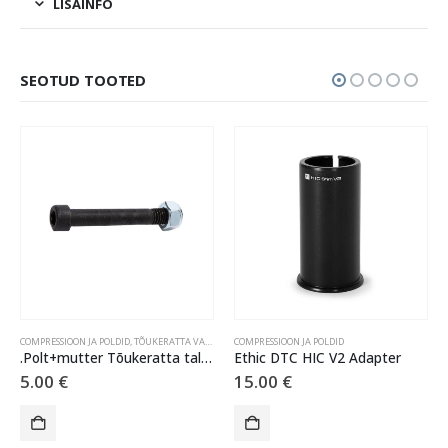
LISAINFO
SEOTUD TOOTED
COMPRESSIOON JA POLDID
,
TÕUKERATTA VARUOSAD
COMPRESSIOON JA POLDID
.Polt+mutter Tõukeratta tallale – 60mm
Ethic DTC HIC V2 Adapter
5.00
€
15.00
€