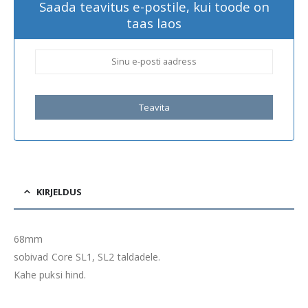
Saada teavitus e-postile, kui toode on
taas laos
Teavita
KIRJELDUS
68mm
sobivad Core SL1, SL2 taldadele.
Kahe puksi hind.