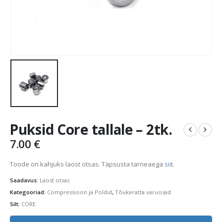
Puksid Core tallale – 2tk.
7.00
€
Toode on kahjuks laost otsas. Täpsusta tarneaega
siit
.
Saadavus:
Laost otsas
Kategooriad:
Compressioon ja Poldid
,
Tõukeratta varuosad
Silt:
CORE